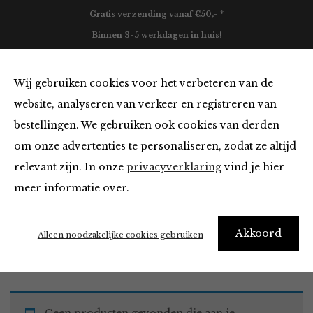
Gratis verzending vanaf €50,- *
Binnen 3-5 werkdagen in huis!
0
Wij gebruiken cookies voor het verbeteren van de
website, analyseren van verkeer en registreren van
bestellingen. We gebruiken ook cookies van derden
Jurken en Rokken
om onze advertenties te personaliseren, zodat ze altijd
relevant zijn. In onze
privacyverklaring
vind je hier
Filter
meer informatie over.
Akkoord
Home
Winkel
Kleding
Jurken en Rokken
Alleen noodzakelijke cookies gebruiken