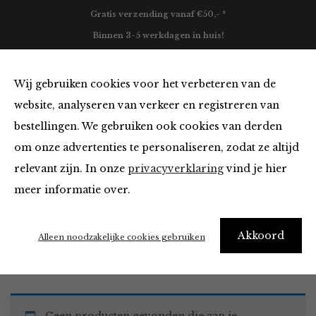
Gratis verzending vanaf €50,- *
Binnen 3-5 werkdagen in huis!
0
Wij gebruiken cookies voor het verbeteren van de
website, analyseren van verkeer en registreren van
bestellingen. We gebruiken ook cookies van derden
Jurken en Rokken
om onze advertenties te personaliseren, zodat ze altijd
relevant zijn. In onze
privacyverklaring
vind je hier
Filter
meer informatie over.
Akkoord
Home
Winkel
Kleding
Jurken en Rokken
Alleen noodzakelijke cookies gebruiken