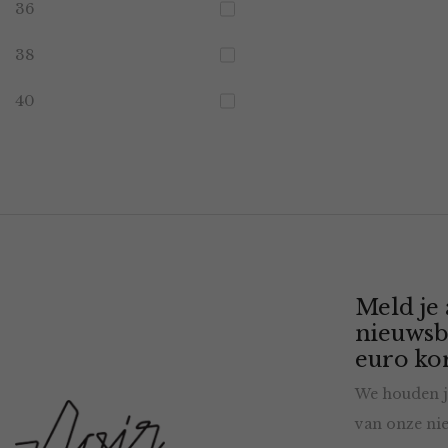
36
38
40
Meld je
nieuwsb
euro kor
We houden j
van onze nie