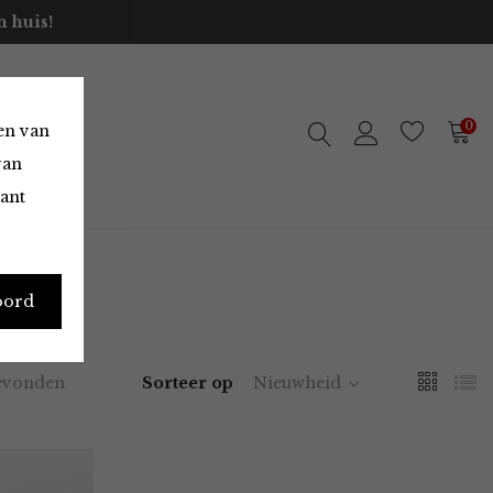
 huis!
0
en van
van
vant
oord
evonden
Sorteer op
Nieuwheid