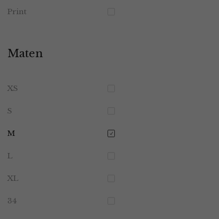
Print
Maten
XS
S
M
L
XL
34