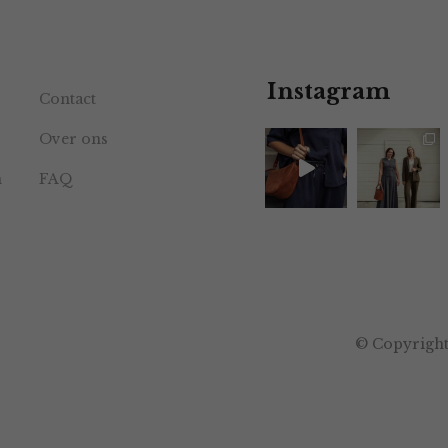
Instagram
Contact
Over ons
n
FAQ
© Copyright