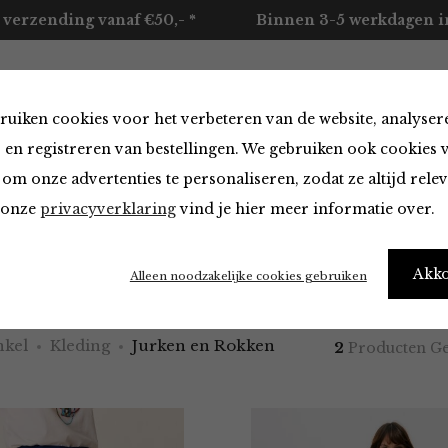
 verzending vanaf €50,- *
Binnen 3-5 werkdagen in
ruiken cookies voor het verbeteren van de website, analyser
ccessoires
Merken
Over ons
Contact
 en registreren van bestellingen. We gebruiken ook cookies 
om onze advertenties te personaliseren, zodat ze altijd rele
n onze
privacyverklaring
vind je hier meer informatie over.
en Rokken
Akk
Alleen noodzakelijke cookies gebruiken
kel
Kleding
Jurken en Rokken
2
Producten G