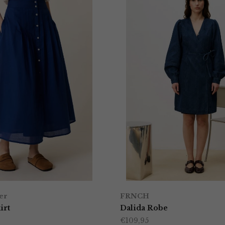
er
FRNCH
irt
Dalida Robe
€
109,95