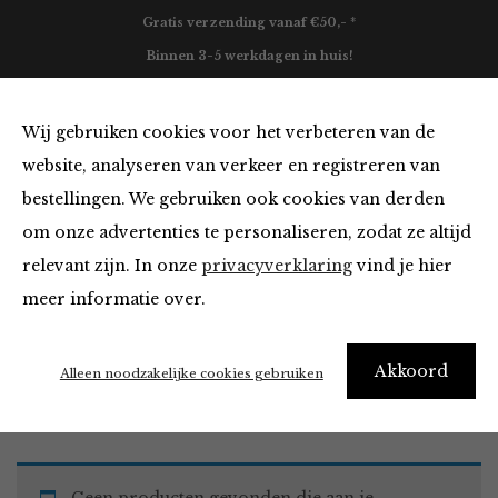
Gratis verzending vanaf €50,- *
Binnen 3-5 werkdagen in huis!
0
Wij gebruiken cookies voor het verbeteren van de
website, analyseren van verkeer en registreren van
bestellingen. We gebruiken ook cookies van derden
Jurken en Rokken
om onze advertenties te personaliseren, zodat ze altijd
relevant zijn. In onze
privacyverklaring
vind je hier
Filter
meer informatie over.
Akkoord
Home
Winkel
Kleding
Jurken en Rokken
Alleen noodzakelijke cookies gebruiken