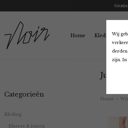
Gratis
Wij geb
Home
Kleding
A
verkeer
derden 
zijn. I
Jurken 
Categorieën
Home
Win
Kleding
Blazers & Jassen