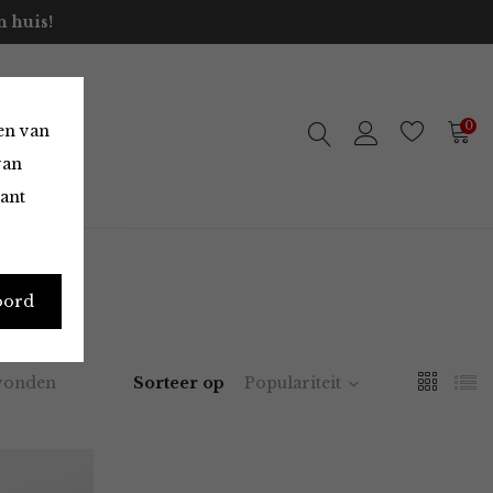
 huis!
0
en van
van
vant
oord
vonden
Sorteer op
Populariteit