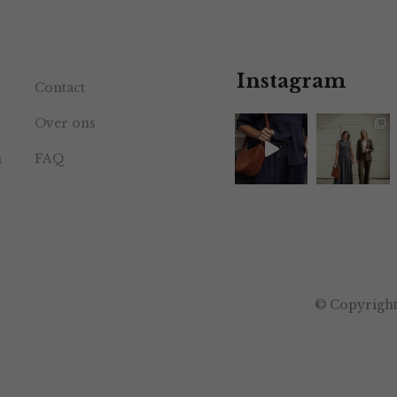
Instagram
Contact
Over ons
n
FAQ
© Copyright