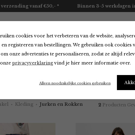
 verzending vanaf €50,- *
Binnen 3-5 werkdagen in
ruiken cookies voor het verbeteren van de website, analyser
ccessoires
Merken
Over ons
Contact
 en registreren van bestellingen. We gebruiken ook cookies 
om onze advertenties te personaliseren, zodat ze altijd rele
n onze
privacyverklaring
vind je hier meer informatie over.
en Rokken
Akk
Alleen noodzakelijke cookies gebruiken
kel
Kleding
Jurken en Rokken
2
Producten Ge