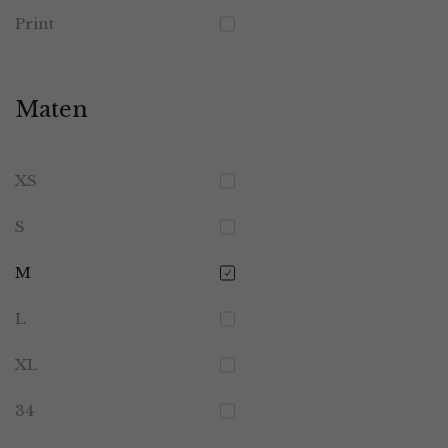
Print
Maten
XS
S
M
L
XL
34