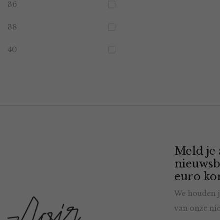
36
38
40
Meld je
nieuwsb
euro kor
We houden j
van onze nie