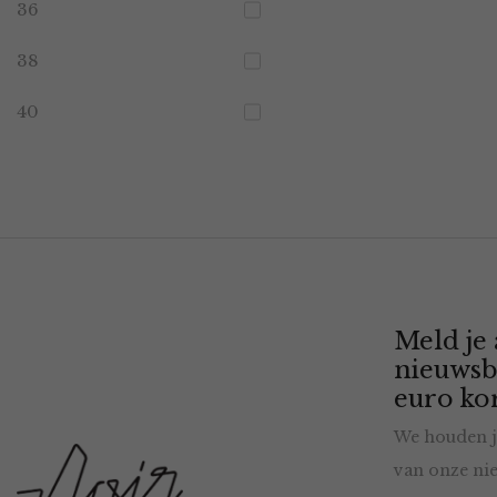
36
38
40
Meld je
nieuwsb
euro kor
We houden j
van onze nie