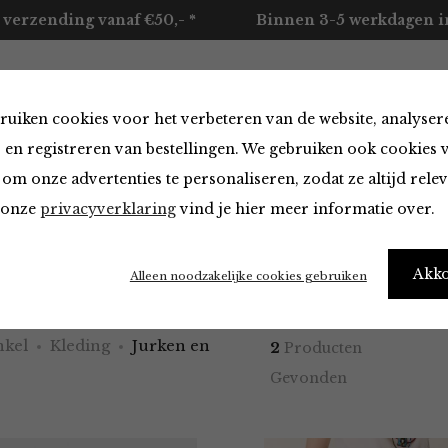
 verzending vanaf €50,- *
Binnen 3-5 werkdagen in
ruiken cookies voor het verbeteren van de website, analyser
ccessoires
Merken
Over ons
Contact
 en registreren van bestellingen. We gebruiken ook cookies 
om onze advertenties te personaliseren, zodat ze altijd rele
n onze
privacyverklaring
vind je hier meer informatie over.
en Rokken
Akk
Alleen noodzakelijke cookies gebruiken
kel
Kleding
Jurken en
2
Producten
Gevonden