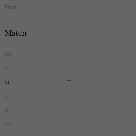
Print
Maten
XS
S
M
L
XL
34