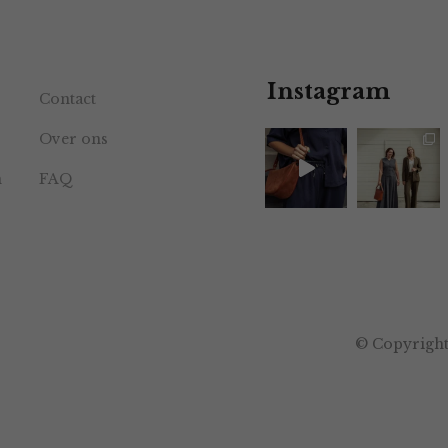
Instagram
Contact
Over ons
n
FAQ
© Copyright