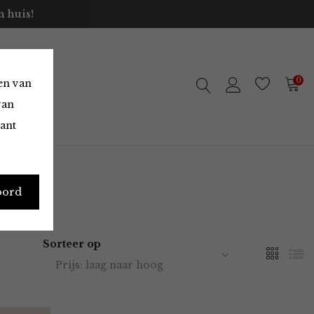
 huis!
0
en van
van
vant
oord
Sorteer op
Prijs: laag naar hoog