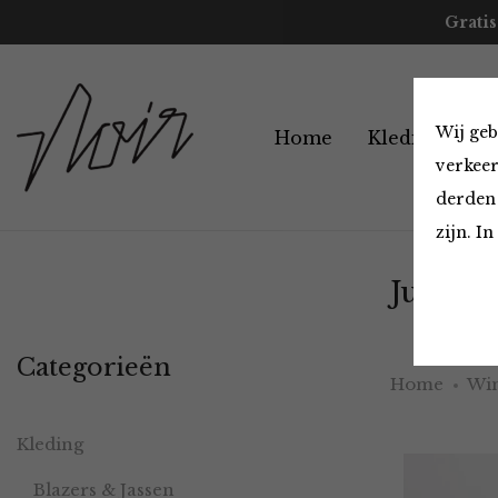
Gratis
Wij geb
Home
Kleding
A
verkeer
derden 
zijn. I
Jurken 
Categorieën
Home
Win
Kleding
Blazers & Jassen