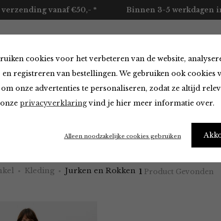
 verzending vanaf €50,- *
Binnen 3-5 werkdagen in
ruiken cookies voor het verbeteren van de website, analyser
ccessoires
Merken
Over ons
Contact
 en registreren van bestellingen. We gebruiken ook cookies 
om onze advertenties te personaliseren, zodat ze altijd rele
n onze
privacyverklaring
vind je hier meer informatie over.
en Rokken
Akk
Alleen noodzakelijke cookies gebruiken
kel
Kleding
Jurken en Rokken
1
Product Gevonden