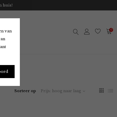
 huis!
0
en van
van
vant
oord
Sorteer op
Prijs: hoog naar laag