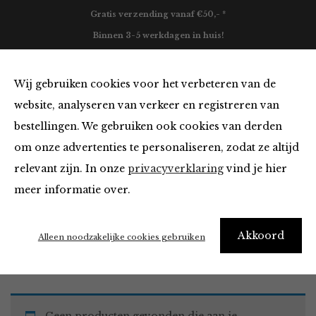
Gratis verzending vanaf €50,- *
Binnen 3-5 werkdagen in huis!
0
Wij gebruiken cookies voor het verbeteren van de
website, analyseren van verkeer en registreren van
bestellingen. We gebruiken ook cookies van derden
Tops en Blouses
om onze advertenties te personaliseren, zodat ze altijd
relevant zijn. In onze
privacyverklaring
vind je hier
Filter
meer informatie over.
Akkoord
Home
Winkel
Kleding
Tops en Blouses
Alleen noodzakelijke cookies gebruiken