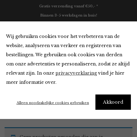
Gratis verzending vanaf €50,- *
Binnen 3-5 werkdagen in huis!
0
Wij gebruiken cookies voor het verbeteren van de
website, analyseren van verkeer en registreren van
bestellingen. We gebruiken ook cookies van derden
Tops en Blouses
om onze advertenties te personaliseren, zodat ze altijd
relevant zijn. In onze
privacyverklaring
vind je hier
Filter
meer informatie over.
Akkoord
Home
Winkel
Kleding
Tops en Blouses
Alleen noodzakelijke cookies gebruiken