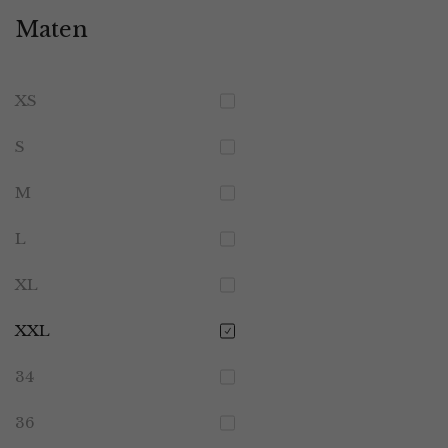
Maten
XS
S
M
L
XL
XXL
34
36