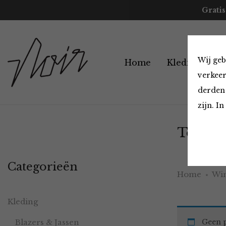
Gratis
Wij geb
Home
Kleding
A
verkeer
derden 
zijn. I
Tops en
Categorieën
Home
Win
Kleding
Blazers & Jassen
Geen p