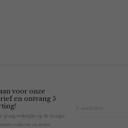
 aan voor onze
rief en ontvang 5
ting!
e graag wekelijks op de hoogte
uwste collectie en acties.