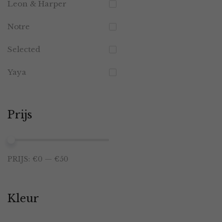
Leon & Harper
Notre
Selected
Yaya
Prijs
Min.
Max.
PRIJS:
€0
—
€50
prijs
prijs
Kleur