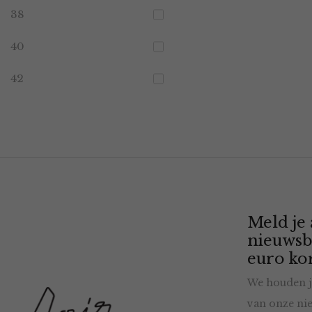
38
40
42
Meld je
nieuwsb
euro kor
We houden j
van onze nie