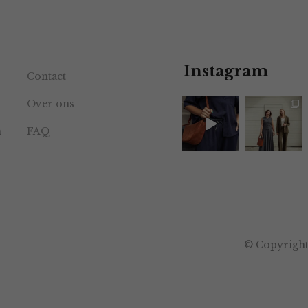
Instagram
Contact
Over ons
n
FAQ
© Copyright