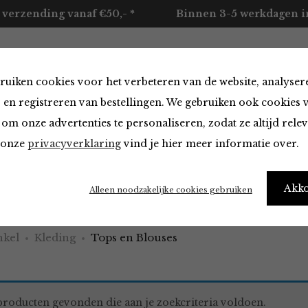
 verzending vanaf €50,- *
Binnen 3-5 werkdagen in
ruiken cookies voor het verbeteren van de website, analyser
ccessoires
Merken
Over ons
Contact
 en registreren van bestellingen. We gebruiken ook cookies 
om onze advertenties te personaliseren, zodat ze altijd rele
n onze
privacyverklaring
vind je hier meer informatie over.
 Blouses
Akk
Alleen noodzakelijke cookies gebruiken
kel
Kleding
Tops en Blouses
roducten gevonden die aan je zoekcriteria voldoen.