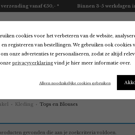
 verzending vanaf €50,- *
Binnen 3-5 werkdagen in
ruiken cookies voor het verbeteren van de website, analyser
ccessoires
Merken
Over ons
Contact
 en registreren van bestellingen. We gebruiken ook cookies 
om onze advertenties te personaliseren, zodat ze altijd rele
n onze
privacyverklaring
vind je hier meer informatie over.
 Blouses
Akk
Alleen noodzakelijke cookies gebruiken
kel
Kleding
Tops en Blouses
roducten gevonden die aan je zoekcriteria voldoen.