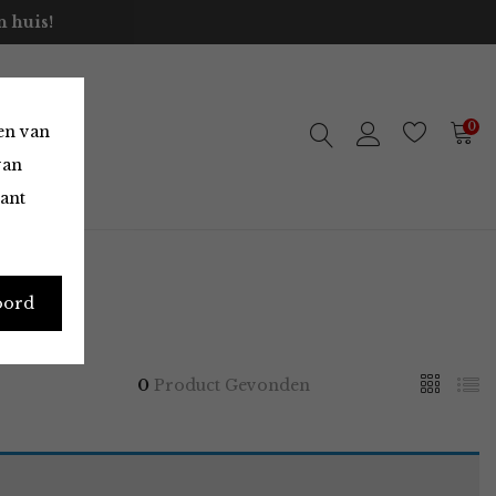
 huis!
0
en van
van
vant
oord
0
Product Gevonden