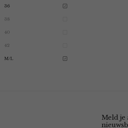
36
38
40
42
M/L
Meld je
nieuwsb