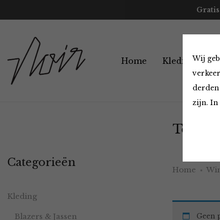
Gratis
Wij geb
Home
Kleding
A
verkeer
derden 
zijn. I
Tops en
Categorieën
Home
Win
Kleding
Blazers & Jassen
Geen p