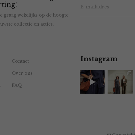
ting!
e graag wekelijks op de hoogte
uwste collectie en acties.
Instagram
Contact
Over ons
n
FAQ