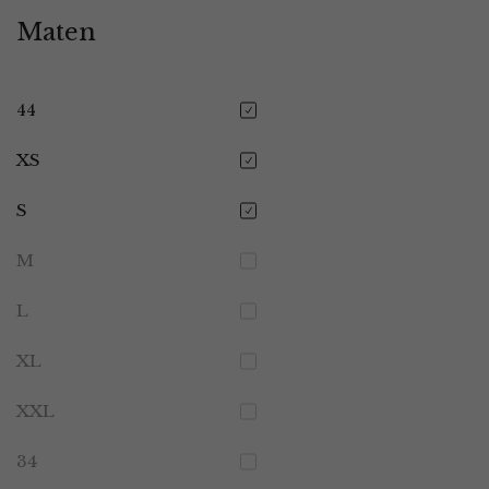
Maten
44
XS
S
M
L
XL
XXL
34