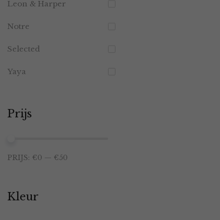
Leon & Harper
Notre
Selected
Yaya
Prijs
Min.
Max.
PRIJS:
€0
—
€50
prijs
prijs
Kleur