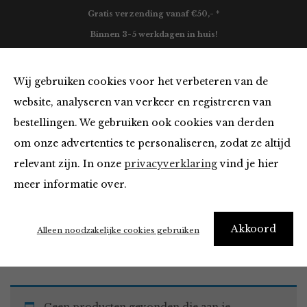
Gratis verzending vanaf €50,- *
Binnen 3-5 werkdagen in huis!
0
Wij gebruiken cookies voor het verbeteren van de
website, analyseren van verkeer en registreren van
bestellingen. We gebruiken ook cookies van derden
Tops en Blouses
om onze advertenties te personaliseren, zodat ze altijd
relevant zijn. In onze
privacyverklaring
vind je hier
Filter
meer informatie over.
Akkoord
Home
Winkel
Kleding
Tops en Blouses
Alleen noodzakelijke cookies gebruiken