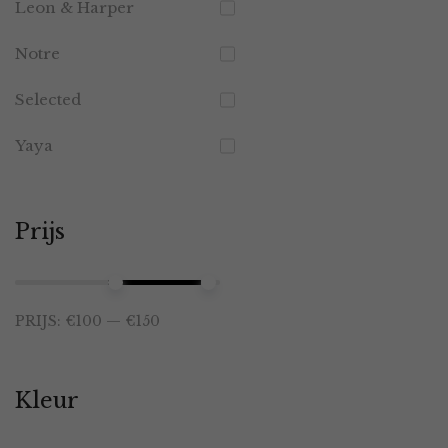
Leon & Harper
Notre
Selected
Yaya
Prijs
Min.
Max.
PRIJS:
€100
—
€150
prijs
prijs
Kleur