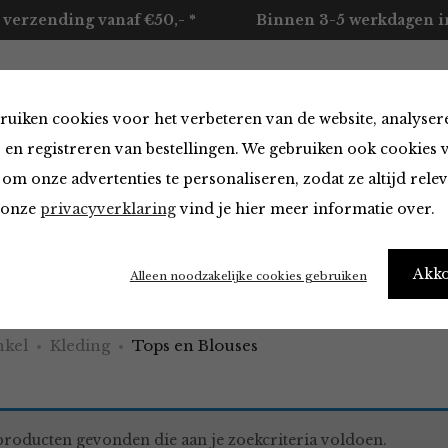
 verzending vanaf €50,- *
Binnen 3-5 werkdagen in
ruiken cookies voor het verbeteren van de website, analyser
ccessoires
Merken
Over ons
Contact
 en registreren van bestellingen. We gebruiken ook cookies 
om onze advertenties te personaliseren, zodat ze altijd rele
n onze
privacyverklaring
vind je hier meer informatie over.
 Blouses
Akk
Alleen noodzakelijke cookies gebruiken
kel
Kleding
Tops en Blouses
roducten gevonden die aan je zoekcriteria voldoen.