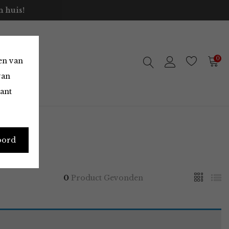
 huis!
0
en van
van
vant
oord
0
Product Gevonden