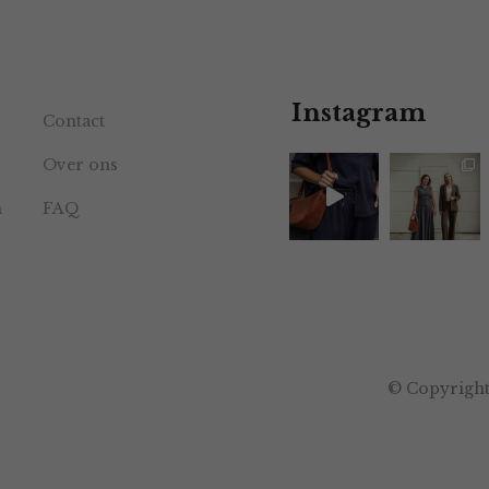
Instagram
Contact
Over ons
n
FAQ
© Copyright