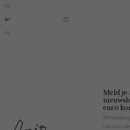
38
40
42
Meld je
nieuwsb
euro kor
We houden j
van onze nie