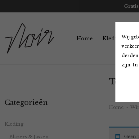
Gratis
Wij geb
Home
Kleding
A
verkeer
derden 
zijn. I
Tops en
Categorieën
Home
Win
Kleding
Blazers & Jassen
Geen p