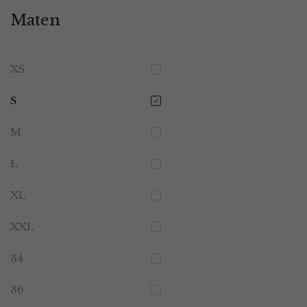
Maten
XS
S
M
L
XL
XXL
34
36