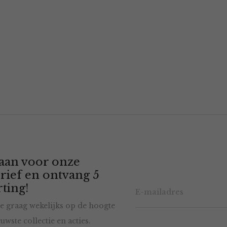
 aan voor onze
rief en ontvang 5
ting!
e graag wekelijks op de hoogte
uwste collectie en acties.