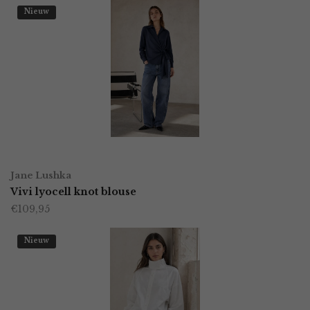
Nieuw
OPTIES SELECTEREN
Dit
Jane Lushka
product
Vivi lyocell knot blouse
€
109,95
heeft
meerdere
Nieuw
variaties.
Deze
optie