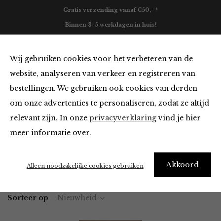
Gratis verzending vanaf €50,- *
Binnen 3-5 werkdagen in huis!
0
Wij gebruiken cookies voor het verbeteren van de
website, analyseren van verkeer en registreren van
bestellingen. We gebruiken ook cookies van derden
Tops en Blouses
om onze advertenties te personaliseren, zodat ze altijd
relevant zijn. In onze
privacyverklaring
vind je hier
Filter
meer informatie over.
Akkoord
Home
Winkel
Kleding
Tops en Blouses
Alleen noodzakelijke cookies gebruiken
Sorteer op
Nieuwheid