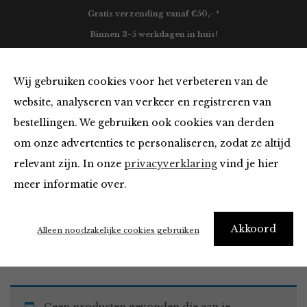
Gratis verzending vanaf €50,- *
Binnen 3-5 werkdagen in huis!
0
Wij gebruiken cookies voor het verbeteren van de
website, analyseren van verkeer en registreren van
bestellingen. We gebruiken ook cookies van derden
Tops en Blouses
om onze advertenties te personaliseren, zodat ze altijd
relevant zijn. In onze
privacyverklaring
vind je hier
Filter
meer informatie over.
Akkoord
Home
Winkel
Kleding
Tops en Blouses
Alleen noodzakelijke cookies gebruiken