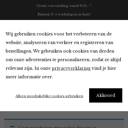
Gratis verzending vanaf €50,- *
Binnen 3-5 werkdagen in huis!
0
Wij gebruiken cookies voor het verbeteren van de
website, analyseren van verkeer en registreren van
bestellingen. We gebruiken ook cookies van derden
Tops en Blouses
om onze advertenties te personaliseren, zodat ze altijd
relevant zijn. In onze
privacyverklaring
vind je hier
Filter
meer informatie over.
Akkoord
Home
Winkel
Kleding
Tops en Blouses
Alleen noodzakelijke cookies gebruiken