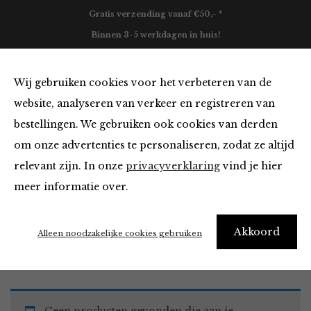
Gratis verzending vanaf €50,- *
Binnen 3-5 werkdagen in huis!
0
Wij gebruiken cookies voor het verbeteren van de
website, analyseren van verkeer en registreren van
bestellingen. We gebruiken ook cookies van derden
Tops en Blouses
om onze advertenties te personaliseren, zodat ze altijd
relevant zijn. In onze
privacyverklaring
vind je hier
Filter
meer informatie over.
Akkoord
Home
Winkel
Kleding
Tops en Blouses
Alleen noodzakelijke cookies gebruiken