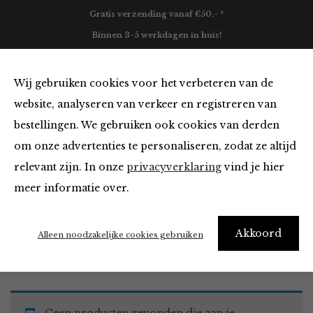
Gratis verzending vanaf €50,- *
Binnen 3-5 werkdagen in huis!
0
Wij gebruiken cookies voor het verbeteren van de
website, analyseren van verkeer en registreren van
bestellingen. We gebruiken ook cookies van derden
Tops en Blouses
om onze advertenties te personaliseren, zodat ze altijd
relevant zijn. In onze
privacyverklaring
vind je hier
Filter
meer informatie over.
Akkoord
Home
Winkel
Kleding
Tops en Blouses
Alleen noodzakelijke cookies gebruiken