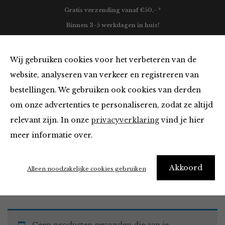
Gratis verzending vanaf €50,- *
Binnen 3-5 werkdagen in huis!
0
Wij gebruiken cookies voor het verbeteren van de
website, analyseren van verkeer en registreren van
bestellingen. We gebruiken ook cookies van derden
Tops en Blouses
om onze advertenties te personaliseren, zodat ze altijd
relevant zijn. In onze
privacyverklaring
vind je hier
Filter
meer informatie over.
Akkoord
Home
Winkel
Kleding
Tops en Blouses
Alleen noodzakelijke cookies gebruiken