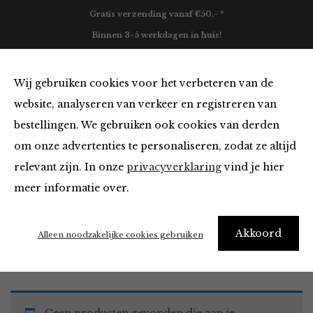
Gratis verzending vanaf €50,- *
Binnen 3-5 werkdagen in huis!
0
Wij gebruiken cookies voor het verbeteren van de
website, analyseren van verkeer en registreren van
bestellingen. We gebruiken ook cookies van derden
Tops en Blouses
om onze advertenties te personaliseren, zodat ze altijd
relevant zijn. In onze
privacyverklaring
vind je hier
Filter
meer informatie over.
Akkoord
Home
Winkel
Kleding
Tops en Blouses
Alleen noodzakelijke cookies gebruiken