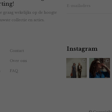
ting!
e graag wekelijks op de hoogte
uwste collectie en acties.
Instagram
Contact
Over ons
n
FAQ