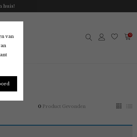
 huis!
0
en van
van
vant
oord
0
Product Gevonden