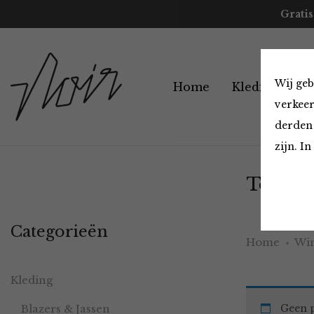
Gratis
Wij geb
Home
Kleding
A
verkeer
derden 
zijn. I
Tops en
Categorieën
Home
Win
Kleding
Blazers & Jassen
Geen p