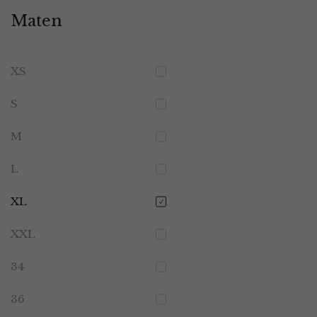
Maten
XS
S
M
L
XL
XXL
34
36