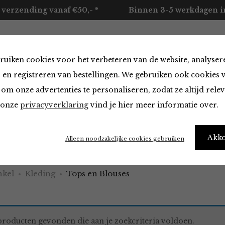
 verzending vanaf €50,- *
Binnen 3-5 werkdagen in
ruiken cookies voor het verbeteren van de website, analyser
ccessoires
Merken
Over ons
Contact
 en registreren van bestellingen. We gebruiken ook cookies 
om onze advertenties te personaliseren, zodat ze altijd rele
n onze
privacyverklaring
vind je hier meer informatie over.
 Blouses
Akk
Alleen noodzakelijke cookies gebruiken
kel
Kleding
Tops en Blouses
roducten gevonden die aan je zoekcriteria voldoen.