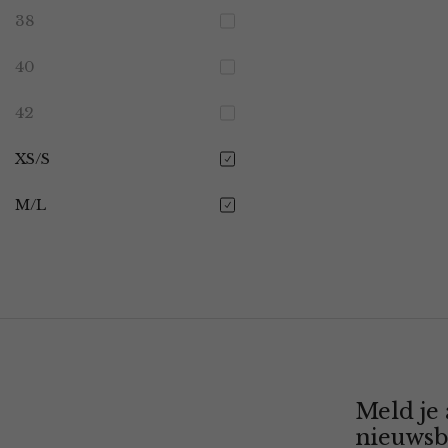
38
40
42
XS/S
M/L
Meld je
nieuwsb