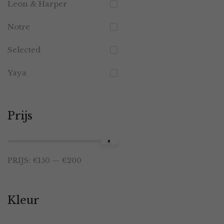
Leon & Harper
Notre
Selected
Yaya
Prijs
Min.
Max.
PRIJS:
€150
—
€200
prijs
prijs
Kleur