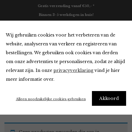
Gratis verzending vanaf €50,- *
Binnen 3-5 werkdagen in huis!
0
Wij gebruiken cookies voor het verbeteren van de
website, analyseren van verkeer en registreren van
bestellingen. We gebruiken ook cookies van derden
Tops en Blouses
om onze advertenties te personaliseren, zodat ze altijd
relevant zijn. In onze
privacyverklaring
vind je hier
Filter
meer informatie over.
Akkoord
Home
Winkel
Kleding
Tops en Blouses
Alleen noodzakelijke cookies gebruiken