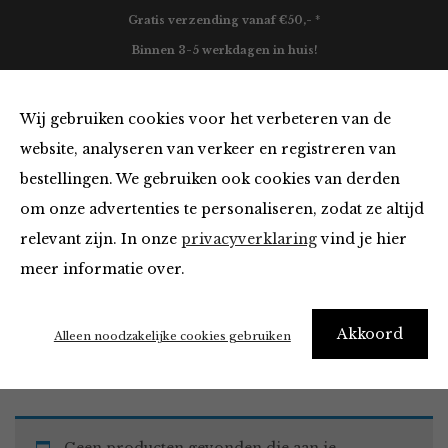
Gratis verzending vanaf €50,- *
Binnen 3-5 werkdagen in huis!
0
Wij gebruiken cookies voor het verbeteren van de
website, analyseren van verkeer en registreren van
bestellingen. We gebruiken ook cookies van derden
Tops en Blouses
om onze advertenties te personaliseren, zodat ze altijd
relevant zijn. In onze
privacyverklaring
vind je hier
Filter
meer informatie over.
Akkoord
Home
Winkel
Kleding
Tops en Blouses
Alleen noodzakelijke cookies gebruiken