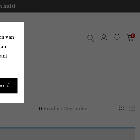
 huis!
0
en van
van
vant
oord
0
Product Gevonden