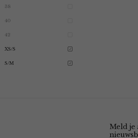
38
40
42
XS/S
S/M
Meld je
nieuwsb