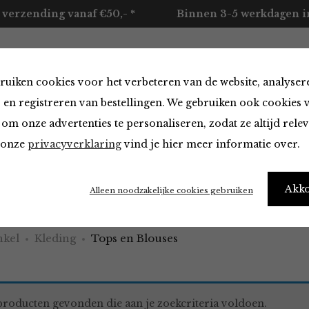
 verzending vanaf €50,- *
Binnen 3-5 werkdagen in
ruiken cookies voor het verbeteren van de website, analyser
ccessoires
Merken
Over ons
Contact
 en registreren van bestellingen. We gebruiken ook cookies 
om onze advertenties te personaliseren, zodat ze altijd rele
n onze
privacyverklaring
vind je hier meer informatie over.
 Blouses
Akk
Alleen noodzakelijke cookies gebruiken
kel
Kleding
Tops en Blouses
roducten gevonden die aan je zoekcriteria voldoen.