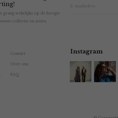
ting!
e graag wekelijks op de hoogte
uwste collectie en acties.
Instagram
Contact
Over ons
n
FAQ