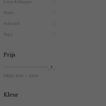
Leon & Harper
Notre
Selected
Yaya
Prijs
Min.
Max.
PRIJS:
€150
—
€200
prijs
prijs
Kleur