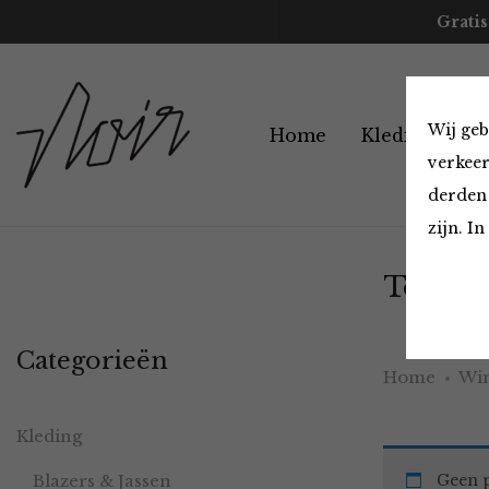
Gratis
Wij geb
Home
Kleding
A
verkeer
derden 
zijn. I
Tops en
Categorieën
Home
Win
Kleding
Blazers & Jassen
Geen p