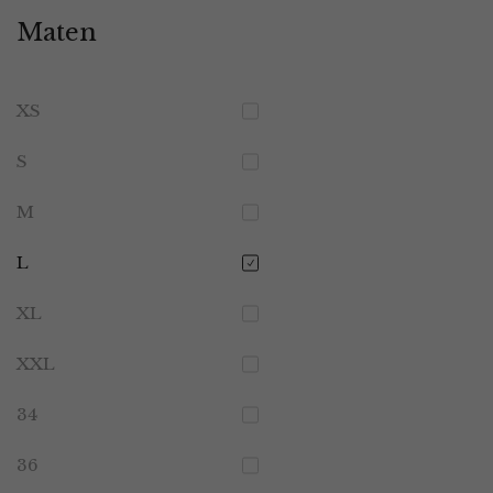
Maten
XS
S
M
L
XL
XXL
34
36