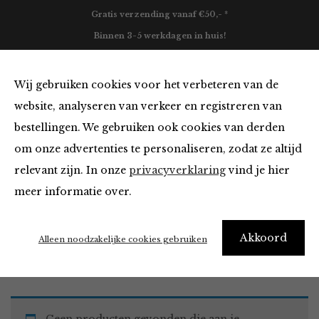
Gratis verzending vanaf €50,- *
Binnen 3-5 werkdagen in huis!
0
Wij gebruiken cookies voor het verbeteren van de
website, analyseren van verkeer en registreren van
bestellingen. We gebruiken ook cookies van derden
Tops en Blouses
om onze advertenties te personaliseren, zodat ze altijd
relevant zijn. In onze
privacyverklaring
vind je hier
Filter
meer informatie over.
Akkoord
Home
Winkel
Kleding
Tops en Blouses
Alleen noodzakelijke cookies gebruiken