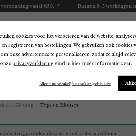
 verzending vanaf €50,- *
Binnen 3-5 werkdagen in
ruiken cookies voor het verbeteren van de website, analyser
ccessoires
Merken
Over ons
Contact
 en registreren van bestellingen. We gebruiken ook cookies 
om onze advertenties te personaliseren, zodat ze altijd rele
n onze
privacyverklaring
vind je hier meer informatie over.
 Blouses
Akk
Alleen noodzakelijke cookies gebruiken
kel
Kleding
Tops en Blouses
roducten gevonden die aan je zoekcriteria voldoen.