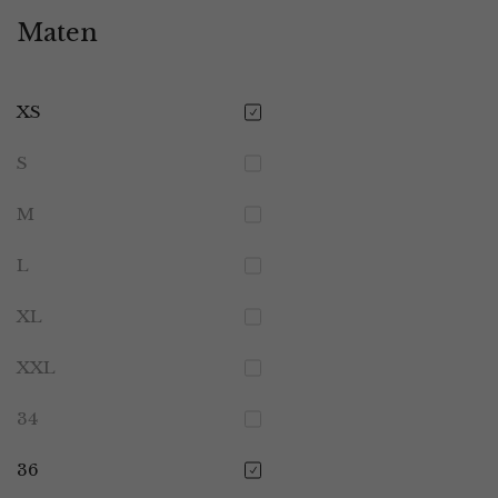
Maten
XS
S
M
L
XL
XXL
34
36