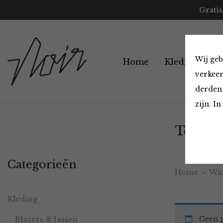
Gratis
Wij geb
Home
Kleding
A
verkeer
derden 
zijn. I
Tops en
Categorieën
Home
Win
Kleding
Blazers & Jassen
Geen p