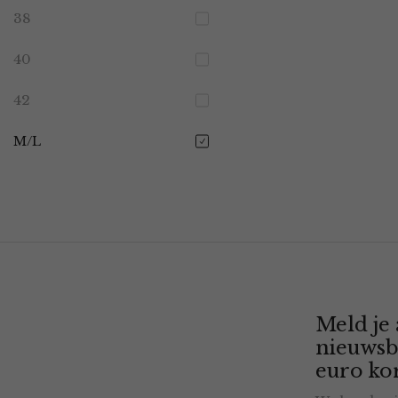
38
40
42
M/L
Meld je
nieuwsb
euro kor