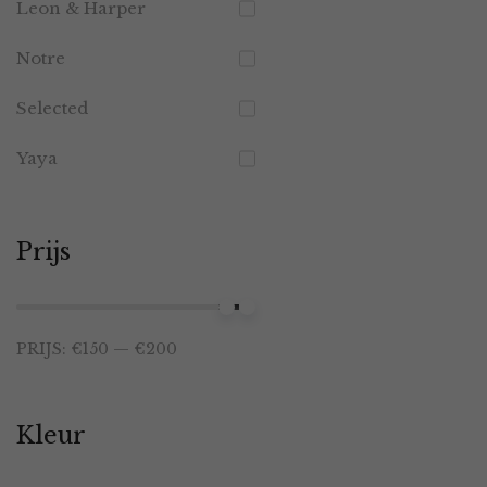
Leon & Harper
Notre
Selected
Yaya
Prijs
Min.
Max.
PRIJS:
€150
—
€200
prijs
prijs
Kleur