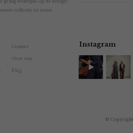
e graag wekelijks op de hoogte
uwste collectie en acties.
Instagram
Contact
Over ons
n
FAQ
© Copyright