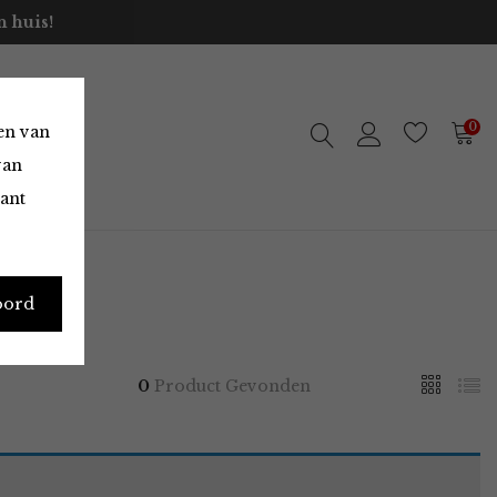
 huis!
0
en van
van
vant
oord
0
Product Gevonden