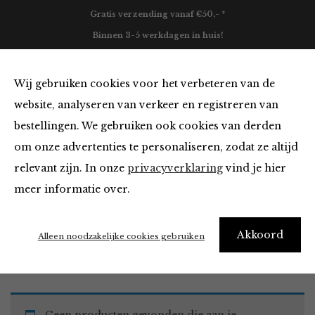
Gratis verzending vanaf €50,- *
Binnen 3-5 werkdagen in huis!
0
Wij gebruiken cookies voor het verbeteren van de
website, analyseren van verkeer en registreren van
bestellingen. We gebruiken ook cookies van derden
Tops en Blouses
om onze advertenties te personaliseren, zodat ze altijd
relevant zijn. In onze
privacyverklaring
vind je hier
Filter
meer informatie over.
Akkoord
Home
Winkel
Kleding
Tops en Blouses
Alleen noodzakelijke cookies gebruiken