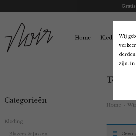
Gratis
Wij geb
Home
Kleding
A
verkeer
derden 
zijn. I
Tops en
Categorieën
Home
Win
Kleding
Blazers & Jassen
Geen p