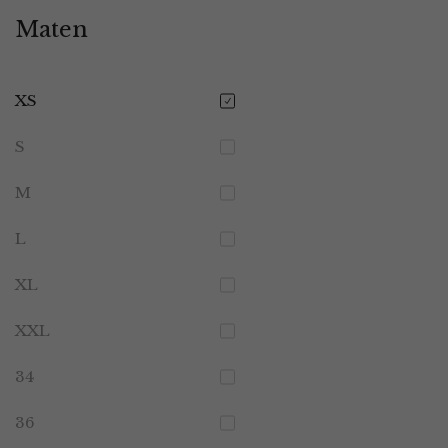
Maten
XS
S
M
L
XL
XXL
34
36