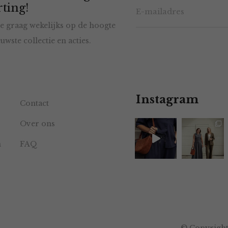
ting!
e graag wekelijks op de hoogte
uwste collectie en acties.
Instagram
Contact
Over ons
n
FAQ