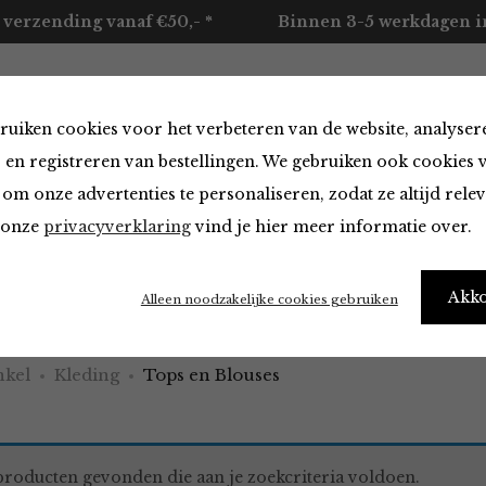
 verzending vanaf €50,- *
Binnen 3-5 werkdagen in
ruiken cookies voor het verbeteren van de website, analyser
ccessoires
Merken
Over ons
Contact
 en registreren van bestellingen. We gebruiken ook cookies 
om onze advertenties te personaliseren, zodat ze altijd rele
n onze
privacyverklaring
vind je hier meer informatie over.
 Blouses
Akk
Alleen noodzakelijke cookies gebruiken
kel
Kleding
Tops en Blouses
roducten gevonden die aan je zoekcriteria voldoen.