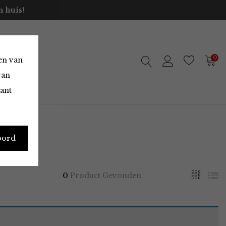
 huis!
0
en van
van
vant
oord
0
Product Gevonden