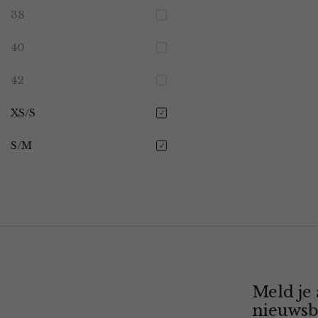
38
40
42
XS/S
S/M
Meld je
nieuwsb