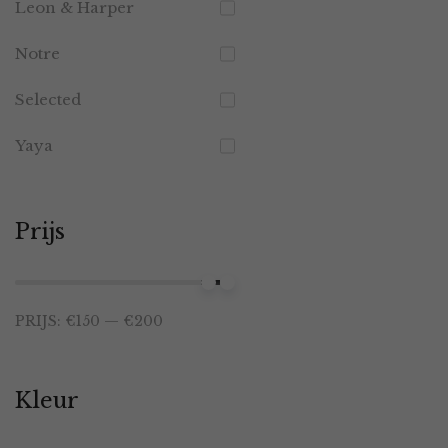
Leon & Harper
Notre
Selected
Yaya
Prijs
Min.
Max.
PRIJS:
€150
—
€200
prijs
prijs
Kleur