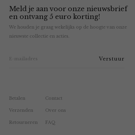
Meld je aan voor onze nieuwsbrief
kan
en ontvang 5 euro korting!
gekozen
We houden je graag wekelijks op de hoogte van onze
worden
nieuwste collectie en acties.
op
de
productpagina
Betalen
Contact
Verzenden
Over ons
Retourneren
FAQ