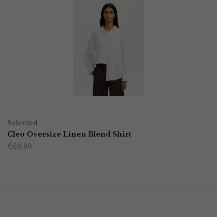
OPTIES SELECTEREN
Dit
Selected
product
Cleo Oversize Linen Blend Shirt
€
69,99
heeft
meerdere
variaties.
Deze
optie