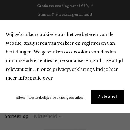
Gratis verzending vanaf €50,- *
Binnen 3-5 werkdagen in huis!
0
Wij gebruiken cookies voor het verbeteren van de
website, analyseren van verkeer en registreren van
bestellingen. We gebruiken ook cookies van derden
Tops en Blouses
om onze advertenties te personaliseren, zodat ze altijd
relevant zijn. In onze
privacyverklaring
vind je hier
Filter
meer informatie over.
Akkoord
Home
Winkel
Kleding
Tops en Blouses
Alleen noodzakelijke cookies gebruiken
Sorteer op
Nieuwheid