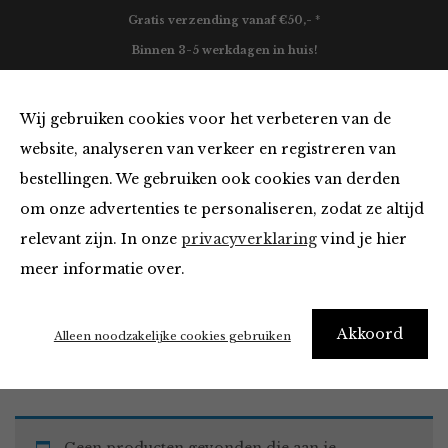
Gratis verzending vanaf €50,- *
Binnen 3-5 werkdagen in huis!
0
Wij gebruiken cookies voor het verbeteren van de
website, analyseren van verkeer en registreren van
bestellingen. We gebruiken ook cookies van derden
Tops en Blouses
om onze advertenties te personaliseren, zodat ze altijd
relevant zijn. In onze
privacyverklaring
vind je hier
Filter
meer informatie over.
Akkoord
Home
Winkel
Kleding
Tops en Blouses
Alleen noodzakelijke cookies gebruiken