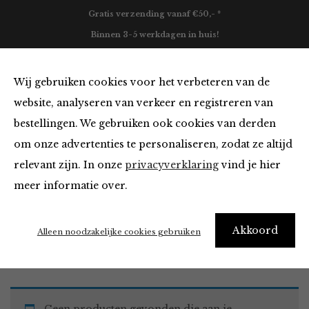
Gratis verzending vanaf €50,- *
Binnen 3-5 werkdagen in huis!
0
Wij gebruiken cookies voor het verbeteren van de
website, analyseren van verkeer en registreren van
bestellingen. We gebruiken ook cookies van derden
Tops en Blouses
om onze advertenties te personaliseren, zodat ze altijd
relevant zijn. In onze
privacyverklaring
vind je hier
Filter
meer informatie over.
Akkoord
Home
Winkel
Kleding
Tops en Blouses
Alleen noodzakelijke cookies gebruiken