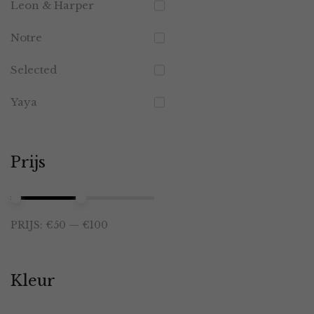
Leon & Harper
Notre
Selected
Yaya
Prijs
Min.
Max.
PRIJS:
€50
—
€100
prijs
prijs
Kleur