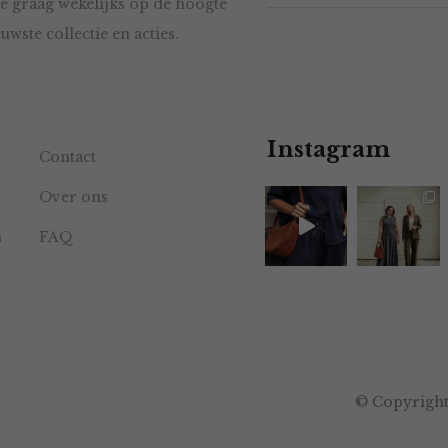
e graag wekelijks op de hoogte
uwste collectie en acties.
Instagram
Contact
Over ons
n
FAQ
© Copyright