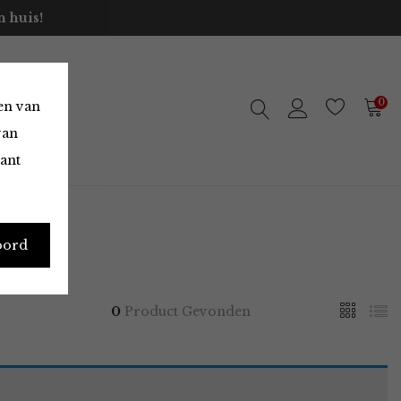
 huis!
0
en van
van
vant
oord
0
Product Gevonden