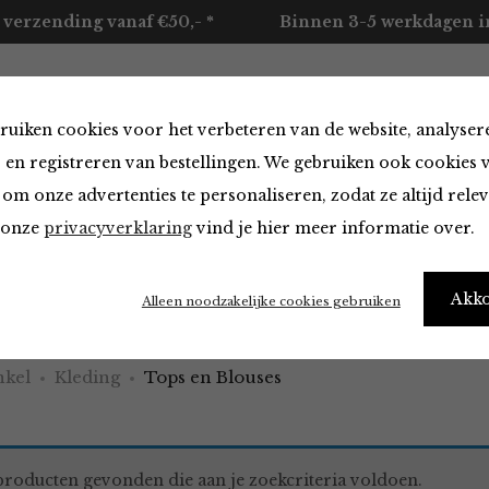
 verzending vanaf €50,- *
Binnen 3-5 werkdagen in
ruiken cookies voor het verbeteren van de website, analyser
ccessoires
Merken
Over ons
Contact
 en registreren van bestellingen. We gebruiken ook cookies 
om onze advertenties te personaliseren, zodat ze altijd rele
n onze
privacyverklaring
vind je hier meer informatie over.
 Blouses
Akk
Alleen noodzakelijke cookies gebruiken
kel
Kleding
Tops en Blouses
roducten gevonden die aan je zoekcriteria voldoen.