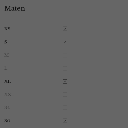
Maten
XS
S
M
L
XL
XXL
34
36