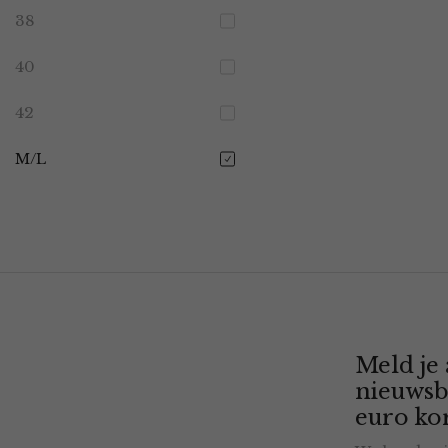
38
40
42
M/L
Meld je
nieuwsb
euro kor