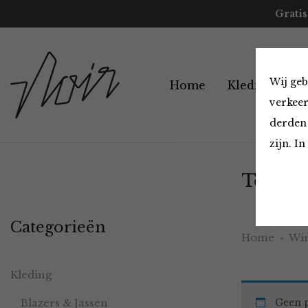
Gratis
Wij geb
Home
Kleding
A
verkeer
derden 
zijn. I
Tops en
Categorieën
Home
Win
Kleding
Blazers & Jassen
Geen p