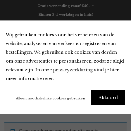
Gratis verzending vanaf €50,- *
Binnen 3-5 werkdagen in huis!
0
Wij gebruiken cookies voor het verbeteren van de
website, analyseren van verkeer en registreren van
bestellingen. We gebruiken ook cookies van derden
Tops en Blouses
om onze advertenties te personaliseren, zodat ze altijd
relevant zijn. In onze
privacyverklaring
vind je hier
Filter
meer informatie over.
Akkoord
Home
Winkel
Kleding
Tops en Blouses
Alleen noodzakelijke cookies gebruiken