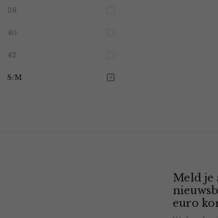
38
40
42
S/M
Meld je
nieuwsb
euro kor