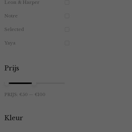
Leon & Harper
Notre
Selected
Yaya
Prijs
Min.
Max.
PRIJS:
€50
—
€100
prijs
prijs
Kleur