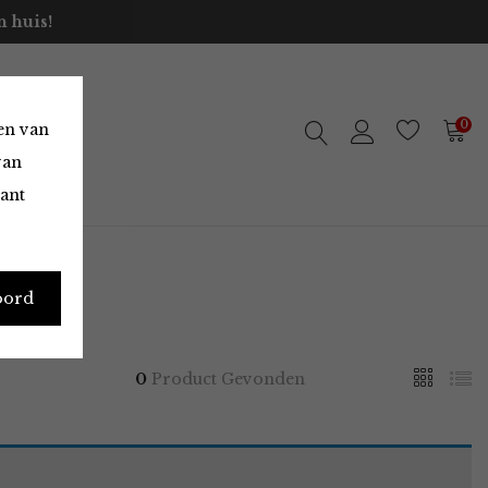
 huis!
0
en van
van
vant
oord
0
Product Gevonden