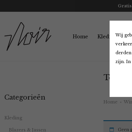
Gratis
Wij geb
Home
Kleding
A
verkeer
derden 
zijn. I
Tops en
Categorieën
Home
Win
Kleding
Blazers & Jassen
Geen p