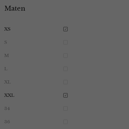
Maten
XS
S
M
L
XL
XXL
34
36