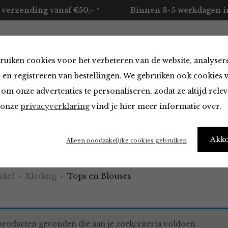
 verzending vanaf €50,- *
Binnen 3-5 werkdagen in
ruiken cookies voor het verbeteren van de website, analyser
ccessoires
Merken
Over ons
Contact
 en registreren van bestellingen. We gebruiken ook cookies 
om onze advertenties te personaliseren, zodat ze altijd rele
n onze
privacyverklaring
vind je hier meer informatie over.
 Blouses
Akk
Alleen noodzakelijke cookies gebruiken
kel
Kleding
Tops en Blouses
roducten gevonden die aan je zoekcriteria voldoen.