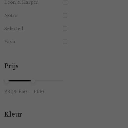
Leon & Harper
Notre
Selected
Yaya
Prijs
Min.
Max.
PRIJS:
€50
—
€100
prijs
prijs
Kleur