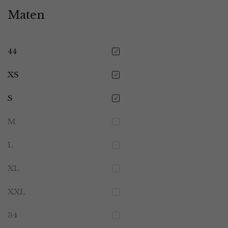
Maten
44
XS
S
M
L
XL
XXL
34