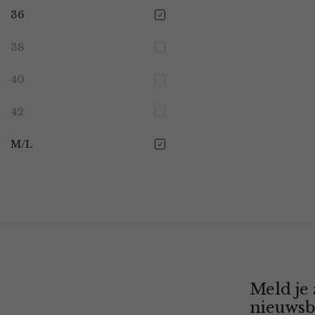
36
38
40
42
M/L
Meld je
nieuwsb