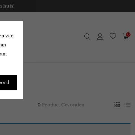
 huis!
0
en van
van
vant
oord
0
Product Gevonden