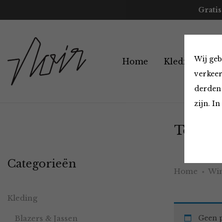
Gratis
Wij geb
Home
Kleding
A
verkeer
derden 
zijn. I
Tops en
Categorieën
Home
Win
Kleding
Blazers & Jassen
Geen p