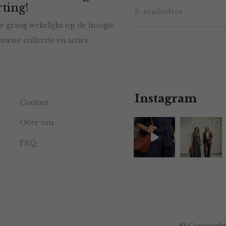
ting!
e graag wekelijks op de hoogte
uwste collectie en acties.
Instagram
Contact
Over ons
n
FAQ