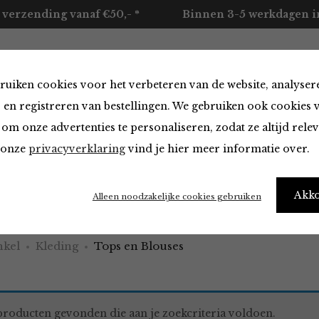
 verzending vanaf €50,- *
Binnen 3-5 werkdagen in
ruiken cookies voor het verbeteren van de website, analyser
ccessoires
Merken
Over ons
Contact
 en registreren van bestellingen. We gebruiken ook cookies 
om onze advertenties te personaliseren, zodat ze altijd rele
n onze
privacyverklaring
vind je hier meer informatie over.
 Blouses
Akk
Alleen noodzakelijke cookies gebruiken
kel
Kleding
Tops en Blouses
roducten gevonden die aan je zoekcriteria voldoen.