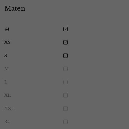
Maten
44
XS
S
M
L
XL
XXL
34