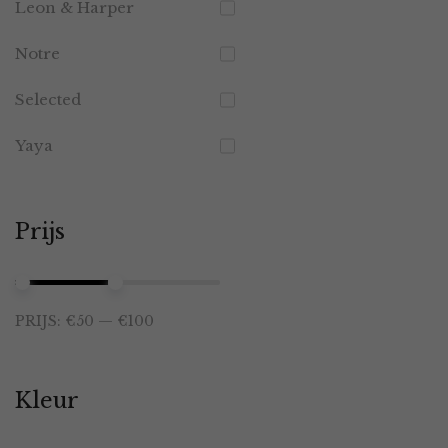
Leon & Harper
Notre
Selected
Yaya
Prijs
Min.
Max.
PRIJS:
€50
—
€100
prijs
prijs
Kleur