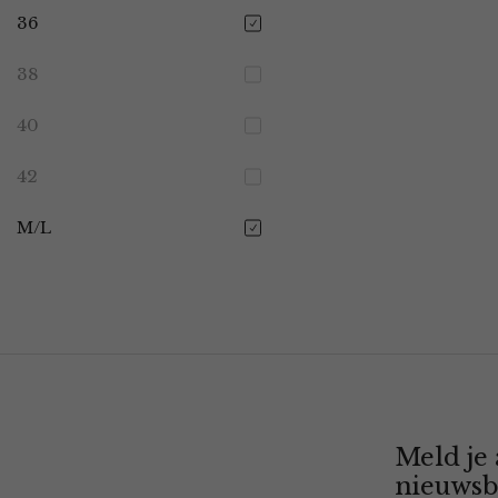
36
38
40
42
M/L
Meld je
nieuwsb