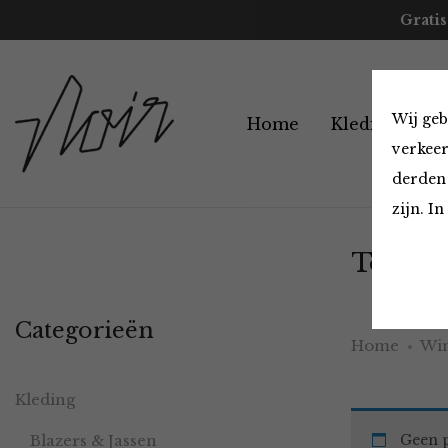
Gratis
Wij geb
Home
Kleding
A
verkeer
derden 
zijn. I
Tops en
Categorieën
Home
Win
Kleding
Blazers & Jassen
Geen p