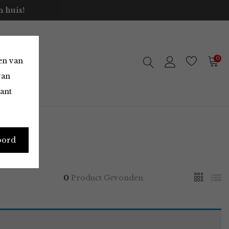
 huis!
0
en van
van
vant
oord
0
Product Gevonden