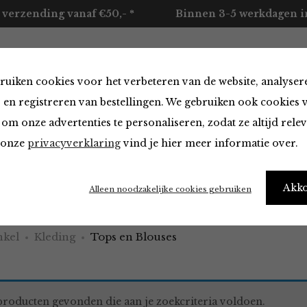
 verzending vanaf €50,- *
Binnen 3-5 werkdagen in
ruiken cookies voor het verbeteren van de website, analyser
ccessoires
Merken
Over ons
Contact
 en registreren van bestellingen. We gebruiken ook cookies 
om onze advertenties te personaliseren, zodat ze altijd rele
n onze
privacyverklaring
vind je hier meer informatie over.
 Blouses
Akk
Alleen noodzakelijke cookies gebruiken
kel
Kleding
Tops en Blouses
roducten gevonden die aan je zoekcriteria voldoen.