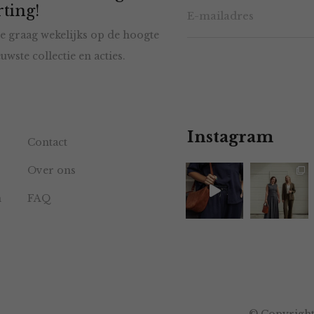
ting!
e graag wekelijks op de hoogte
uwste collectie en acties.
Instagram
Contact
Over ons
n
FAQ