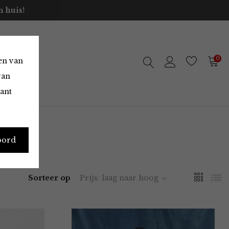
 huis!
0
en van
van
vant
oord
Sorteer op
Prijs: laag naar hoog