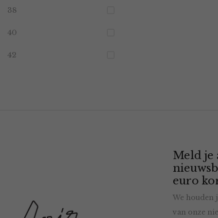
38
40
42
Meld je
nieuwsb
euro kor
We houden j
van onze nie