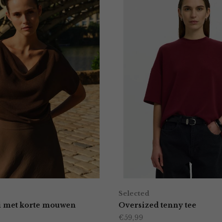
Selected
ui met korte mouwen
Oversized tenny tee
€
59,99