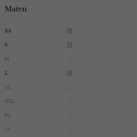
Maten
XS
S
M
L
XL
XXL
34
36