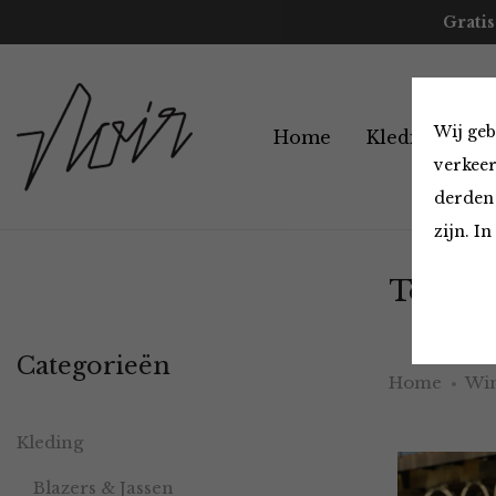
Gratis
Wij geb
Home
Kleding
A
verkeer
derden 
zijn. I
Tops en
Categorieën
Home
Win
Kleding
Blazers & Jassen