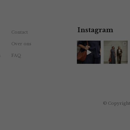
Instagram
Contact
Over ons
n
FAQ
© Copyright