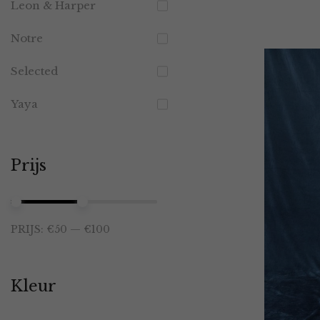
Leon & Harper
Notre
Selected
Yaya
Prijs
Min.
Max.
PRIJS:
€50
—
€100
prijs
prijs
Kleur