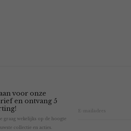
 aan voor onze
rief en ontvang 5
ting!
e graag wekelijks op de hoogte
uwste collectie en acties.