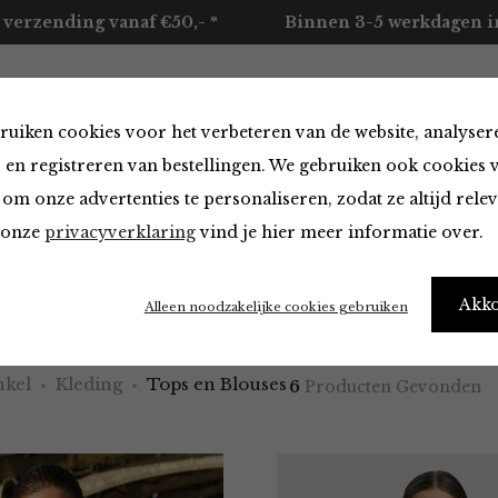
 verzending vanaf €50,- *
Binnen 3-5 werkdagen in
ruiken cookies voor het verbeteren van de website, analyser
ccessoires
Merken
Over ons
Contact
 en registreren van bestellingen. We gebruiken ook cookies 
om onze advertenties te personaliseren, zodat ze altijd rele
n onze
privacyverklaring
vind je hier meer informatie over.
 Blouses
Akk
Alleen noodzakelijke cookies gebruiken
kel
Kleding
Tops en Blouses
6
Producten Gevonden