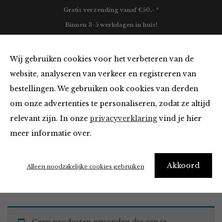
Gratis verzending vanaf €50,- *
Binnen 3-5 werkdagen in huis!
0
Wij gebruiken cookies voor het verbeteren van de
website, analyseren van verkeer en registreren van
bestellingen. We gebruiken ook cookies van derden
Tops en Blouses
om onze advertenties te personaliseren, zodat ze altijd
relevant zijn. In onze
privacyverklaring
vind je hier
Filter
meer informatie over.
Akkoord
Home
Winkel
Kleding
Tops en Blouses
Alleen noodzakelijke cookies gebruiken