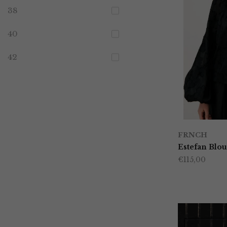
38
40
42
FRNCH
Estefan Blou
€
115,00