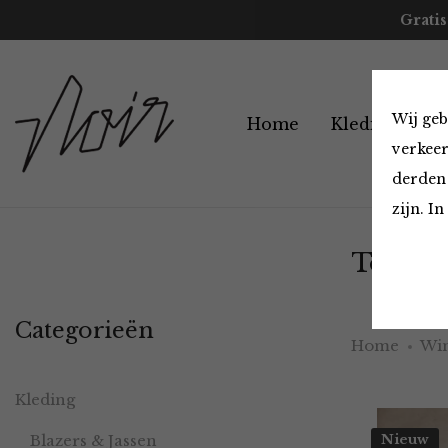
Gratis
Wij geb
Home
Kleding
A
verkeer
derden 
zijn. I
Tops en
Categorieën
Home
Win
Kleding
Blazers & Jassen
Nieuw