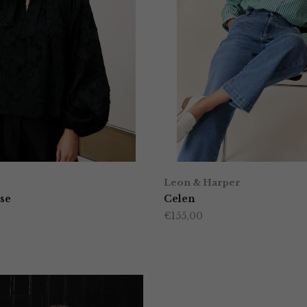
Leon & Harper
se
Celen
€
155,00