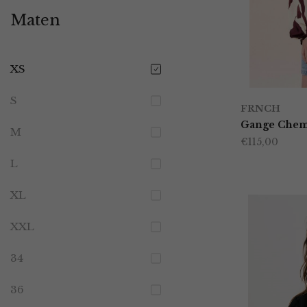
Maten
XS
S
FRNCH
Gange Chem
M
€
115,00
L
XL
XXL
34
36