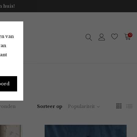
 huis!
0
en van
van
vant
oord
vonden
Sorteer op
Populariteit