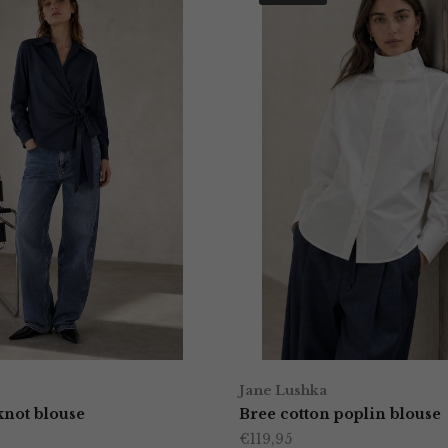
Jane Lushka
 knot blouse
Bree cotton poplin blouse
€
119,95