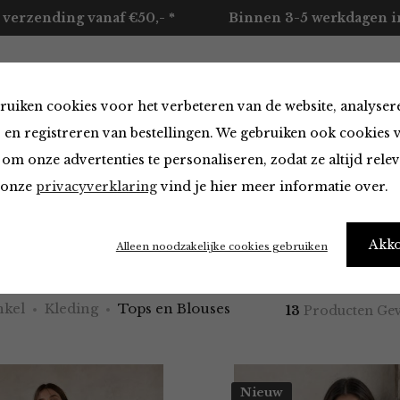
 verzending vanaf €50,- *
Binnen 3-5 werkdagen in
ruiken cookies voor het verbeteren van de website, analyser
ccessoires
Merken
Over ons
Contact
 en registreren van bestellingen. We gebruiken ook cookies 
om onze advertenties te personaliseren, zodat ze altijd rele
n onze
privacyverklaring
vind je hier meer informatie over.
 Blouses
Akk
Alleen noodzakelijke cookies gebruiken
kel
Kleding
Tops en Blouses
13
Producten Ge
Nieuw