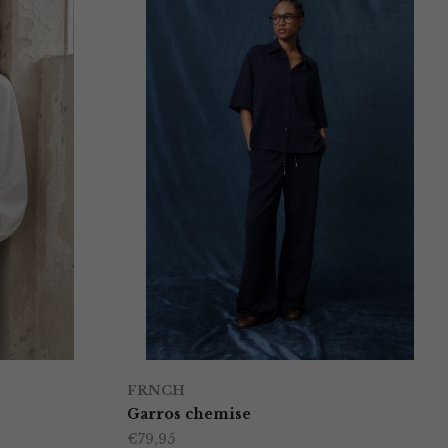
FRNCH
Garros chemise
€
79,95