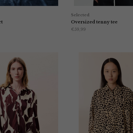
Selected
rt
Oversized tenny tee
€
59,99