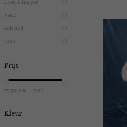
Leon & Harper
Notre
Selected
Yaya
Prijs
Min.
Max.
PRIJS:
€50
—
€160
prijs
prijs
Kleur