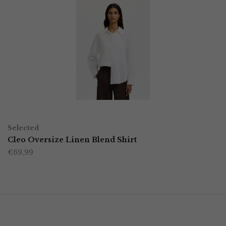
OPTIES SELECTEREN
Dit
Selected
product
Cleo Oversize Linen Blend Shirt
€
69,99
heeft
meerdere
variaties.
Deze
optie