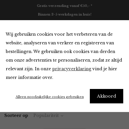
Gratis verzending vanaf €50,- *
Binnen 3-5 werkdagen in huis!
0
Wij gebruiken cookies voor het verbeteren van de
website, analyseren van verkeer en registreren van
bestellingen. We gebruiken ook cookies van derden
Tops en Blouses
om onze advertenties te personaliseren, zodat ze altijd
relevant zijn. In onze
privacyverklaring
vind je hier
Filter
meer informatie over.
Akkoord
Home
Winkel
Kleding
Tops en Blouses
Alleen noodzakelijke cookies gebruiken
Sorteer op
Populariteit