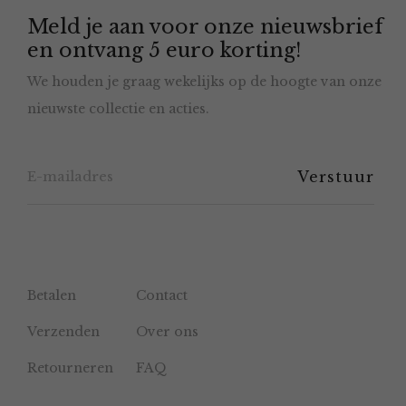
Meld je aan voor onze nieuwsbrief
kan
en ontvang 5 euro korting!
gekozen
We houden je graag wekelijks op de hoogte van onze
worden
nieuwste collectie en acties.
op
de
productpagina
Betalen
Contact
Verzenden
Over ons
Retourneren
FAQ