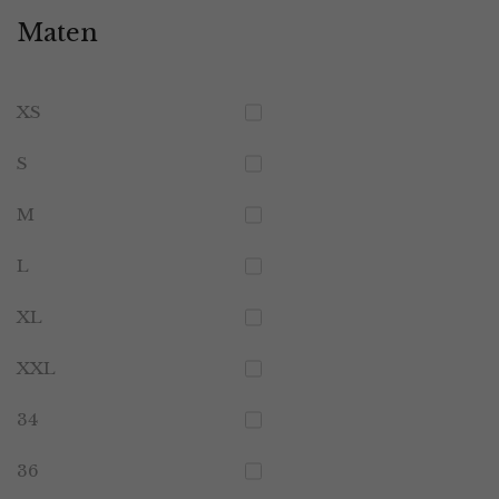
Maten
XS
S
M
L
XL
XXL
34
36