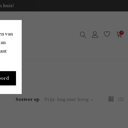
 huis!
0
en van
van
vant
oord
Sorteer op
Prijs: laag naar hoog