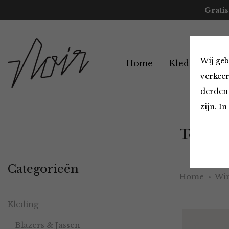
Gratis
Wij geb
Home
Kleding
A
verkeer
derden 
zijn. I
Tops en
Categorieën
Home
Win
Kleding
Blazers & Jassen