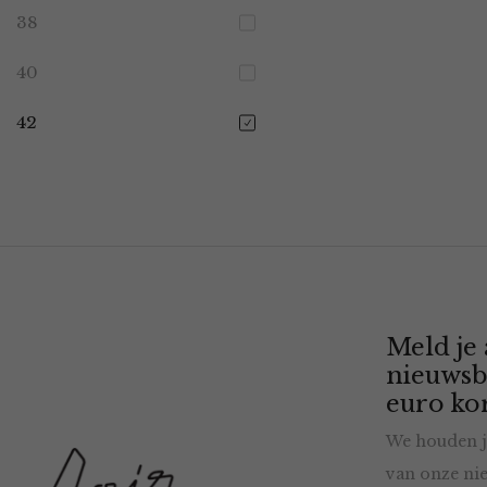
38
40
42
Meld je
nieuwsb
euro kor
We houden j
van onze nie