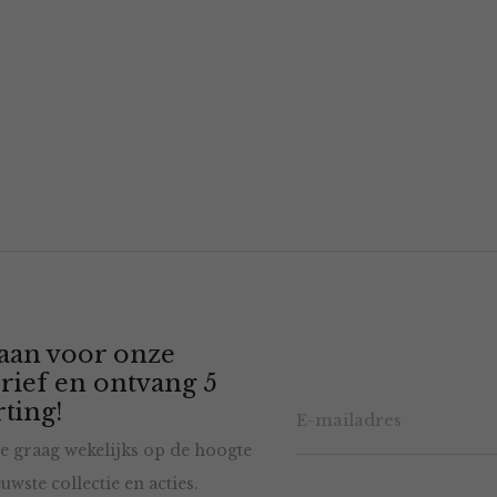
 aan voor onze
rief en ontvang 5
ting!
e graag wekelijks op de hoogte
uwste collectie en acties.