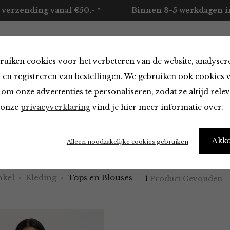
 verzending vanaf €50,- *
Binnen 3-5 werkdagen in
ruiken cookies voor het verbeteren van de website, analyser
ccessoires
Merken
Over ons
Contact
 en registreren van bestellingen. We gebruiken ook cookies 
om onze advertenties te personaliseren, zodat ze altijd rele
n onze
privacyverklaring
vind je hier meer informatie over.
 Blouses
Akk
Alleen noodzakelijke cookies gebruiken
kel
Kleding
Tops en Blouses
1
Product Gevonden