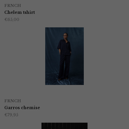
Dit
op
FRNCH
product
Chelem tshirt
de
€
65,00
heeft
productpagina
meerdere
variaties.
Deze
optie
kan
gekozen
worden
OPTIES SELECTEREN
Dit
op
FRNCH
product
Garros chemise
de
€
79,95
heeft
productpagina
meerdere