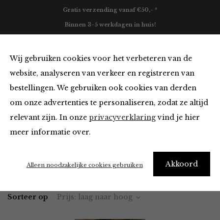
Gratis verzending vanaf €50,- *
Binnen 3-5 werkdagen in huis!
0
Wij gebruiken cookies voor het verbeteren van de
website, analyseren van verkeer en registreren van
bestellingen. We gebruiken ook cookies van derden
Tops en Blouses
om onze advertenties te personaliseren, zodat ze altijd
relevant zijn. In onze
privacyverklaring
vind je hier
Filter
meer informatie over.
Akkoord
Home
Winkel
Kleding
Tops en Blouses
Alleen noodzakelijke cookies gebruiken
Sorteer op
Prijs: laag naar hoog