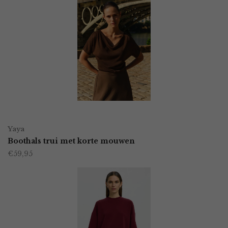
OPTIES SELECTEREN
Dit
Yaya
product
Boothals trui met korte mouwen
€
59,95
heeft
meerdere
variaties.
Deze
optie