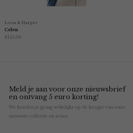
gekozen
worden
OPTIES SELECTEREN
Dit
op
Leon & Harper
product
Celen
de
€
155,00
heeft
productpagina
meerdere
variaties.
Deze
optie
Meld je aan voor onze nieuwsbrief
kan
en ontvang 5 euro korting!
gekozen
We houden je graag wekelijks op de hoogte van onze
worden
nieuwste collectie en acties.
op
de