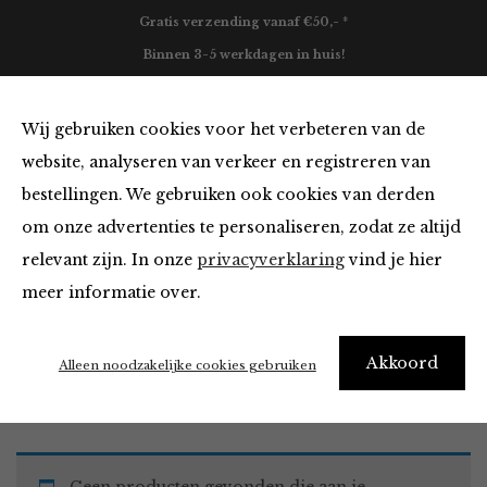
Gratis verzending vanaf €50,- *
Binnen 3-5 werkdagen in huis!
0
Wij gebruiken cookies voor het verbeteren van de
website, analyseren van verkeer en registreren van
bestellingen. We gebruiken ook cookies van derden
Tops en Blouses
om onze advertenties te personaliseren, zodat ze altijd
relevant zijn. In onze
privacyverklaring
vind je hier
Filter
meer informatie over.
Akkoord
Home
Winkel
Kleding
Tops en Blouses
Alleen noodzakelijke cookies gebruiken