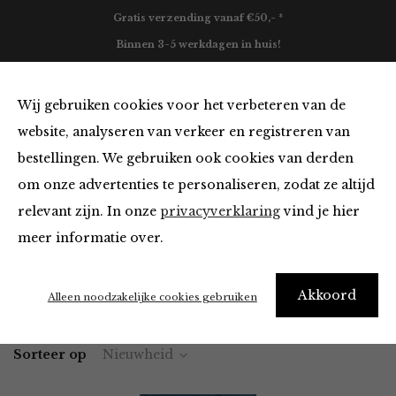
Gratis verzending vanaf €50,- *
Binnen 3-5 werkdagen in huis!
0
Wij gebruiken cookies voor het verbeteren van de
website, analyseren van verkeer en registreren van
bestellingen. We gebruiken ook cookies van derden
Vesten en Truien
om onze advertenties te personaliseren, zodat ze altijd
relevant zijn. In onze
privacyverklaring
vind je hier
Filter
meer informatie over.
Akkoord
Home
Winkel
Kleding
Vesten en Truien
Alleen noodzakelijke cookies gebruiken
Sorteer op
Nieuwheid