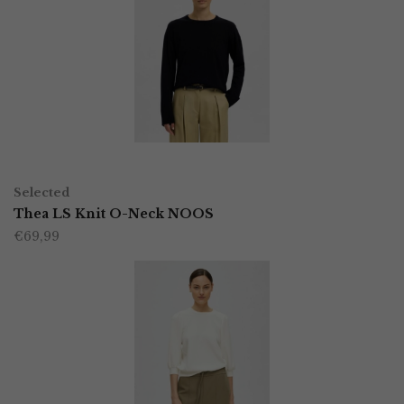
variaties.
Deze
optie
kan
gekozen
worden
OPTIES SELECTEREN
Dit
op
Selected
product
Thea LS Knit O-Neck NOOS
de
€
69,99
heeft
productpagina
meerdere
variaties.
Deze
optie
kan