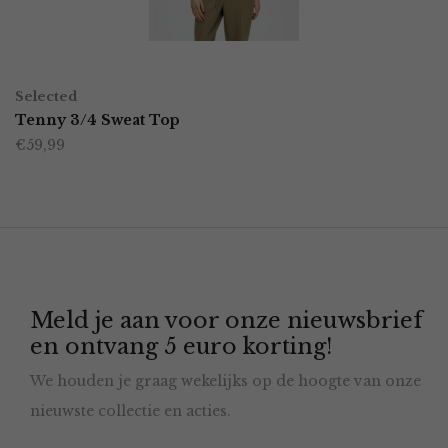
gekozen
worden
OPTIES SELECTEREN
Dit
op
Selected
product
Tenny 3/4 Sweat Top
de
€
59,99
heeft
productpagina
meerdere
variaties.
Deze
optie
Meld je aan voor onze nieuwsbrief
kan
en ontvang 5 euro korting!
gekozen
We houden je graag wekelijks op de hoogte van onze
worden
nieuwste collectie en acties.
op