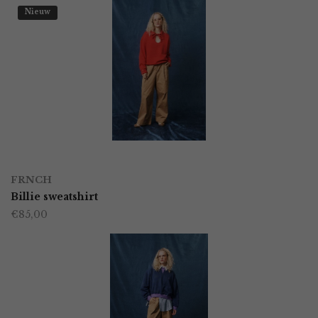
Nieuw
OPTIES SELECTEREN
Dit
FRNCH
product
Billie sweatshirt
€
85,00
heeft
meerdere
variaties.
Deze
optie