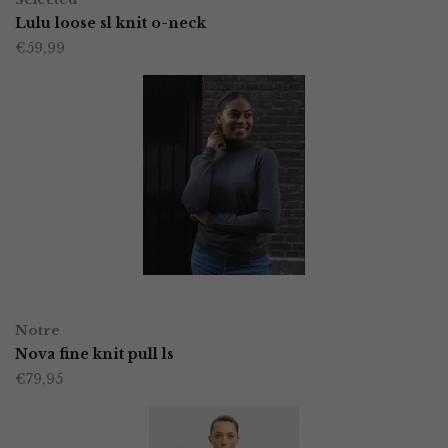
product
Lulu loose sl knit o-neck
de
€
59,99
heeft
productpagina
meerdere
variaties.
Deze
optie
kan
gekozen
worden
OPTIES SELECTEREN
Dit
op
Notre
product
Nova fine knit pull ls
de
€
79,95
heeft
productpagina
meerdere