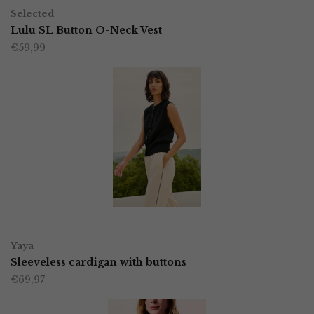
Dit
op
Selected
product
Lulu SL Button O-Neck Vest
de
€
59,99
heeft
productpagina
meerdere
variaties.
Deze
optie
kan
gekozen
worden
OPTIES SELECTEREN
Dit
op
Yaya
product
Sleeveless cardigan with buttons
de
€
69,97
heeft
productpagina
meerdere