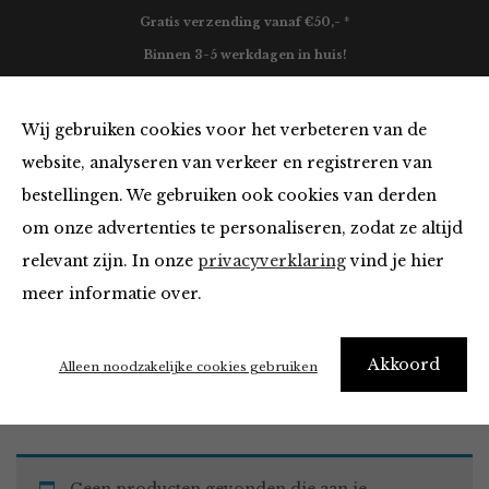
Gratis verzending vanaf €50,- *
Binnen 3-5 werkdagen in huis!
0
Wij gebruiken cookies voor het verbeteren van de
website, analyseren van verkeer en registreren van
bestellingen. We gebruiken ook cookies van derden
Vesten en Truien
om onze advertenties te personaliseren, zodat ze altijd
relevant zijn. In onze
privacyverklaring
vind je hier
Filter
meer informatie over.
Akkoord
Home
Winkel
Kleding
Vesten en Truien
Alleen noodzakelijke cookies gebruiken