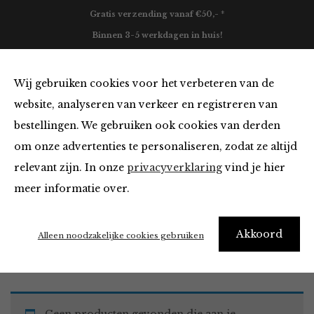
Gratis verzending vanaf €50,- *
Binnen 3-5 werkdagen in huis!
0
Wij gebruiken cookies voor het verbeteren van de
website, analyseren van verkeer en registreren van
bestellingen. We gebruiken ook cookies van derden
Vesten en Truien
om onze advertenties te personaliseren, zodat ze altijd
relevant zijn. In onze
privacyverklaring
vind je hier
Filter
meer informatie over.
Akkoord
Home
Winkel
Kleding
Vesten en Truien
Alleen noodzakelijke cookies gebruiken