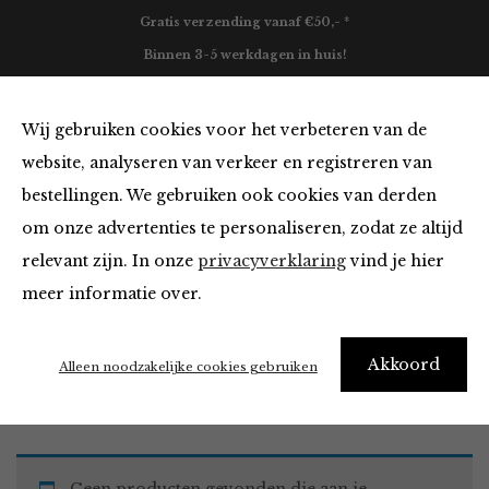
Gratis verzending vanaf €50,- *
Binnen 3-5 werkdagen in huis!
0
Wij gebruiken cookies voor het verbeteren van de
website, analyseren van verkeer en registreren van
bestellingen. We gebruiken ook cookies van derden
Vesten en Truien
om onze advertenties te personaliseren, zodat ze altijd
relevant zijn. In onze
privacyverklaring
vind je hier
Filter
meer informatie over.
Akkoord
Home
Winkel
Kleding
Vesten en Truien
Alleen noodzakelijke cookies gebruiken