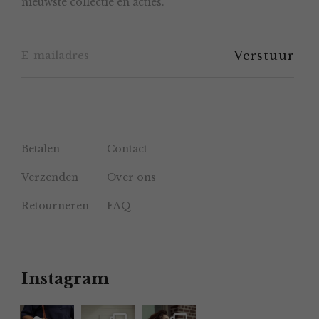
nieuwste collectie en acties.
op
de
productpagina
Betalen
Contact
Verzenden
Over ons
Retourneren
FAQ
Instagram