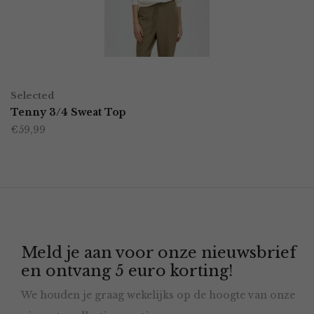
kan
gekozen
worden
OPTIES SELECTEREN
Dit
op
Selected
product
Tenny 3/4 Sweat Top
de
€
59,99
heeft
productpagina
meerdere
variaties.
Deze
optie
Meld je aan voor onze nieuwsbrief
kan
en ontvang 5 euro korting!
gekozen
We houden je graag wekelijks op de hoogte van onze
worden