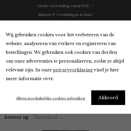
Gratis verzending vanaf €50,- *
Binnen 3-5 werkdagen in huis!
0
Wij gebruiken cookies voor het verbeteren van de
website, analyseren van verkeer en registreren van
bestellingen. We gebruiken ook cookies van derden
Vesten en Truien
om onze advertenties te personaliseren, zodat ze altijd
relevant zijn. In onze
privacyverklaring
vind je hier
Filter
meer informatie over.
Akkoord
Home
Winkel
Kleding
Vesten en Truien
Alleen noodzakelijke cookies gebruiken
Sorteer op
Nieuwheid