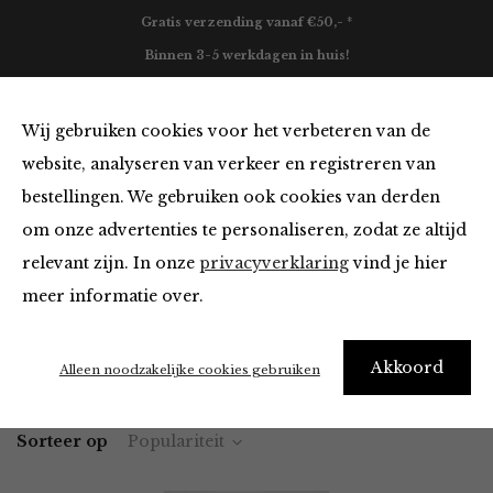
Gratis verzending vanaf €50,- *
Binnen 3-5 werkdagen in huis!
0
Wij gebruiken cookies voor het verbeteren van de
website, analyseren van verkeer en registreren van
bestellingen. We gebruiken ook cookies van derden
Vesten en Truien
om onze advertenties te personaliseren, zodat ze altijd
relevant zijn. In onze
privacyverklaring
vind je hier
Filter
meer informatie over.
Akkoord
Home
Winkel
Kleding
Vesten en Truien
Alleen noodzakelijke cookies gebruiken
Sorteer op
Populariteit