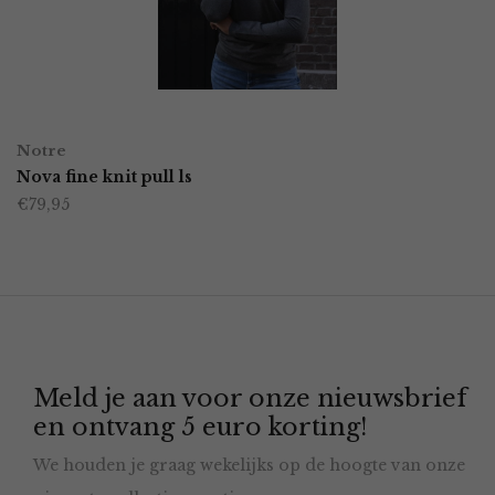
kan
gekozen
worden
OPTIES SELECTEREN
Dit
op
Notre
product
Nova fine knit pull ls
de
€
79,95
heeft
productpagina
meerdere
variaties.
Deze
optie
Meld je aan voor onze nieuwsbrief
kan
en ontvang 5 euro korting!
gekozen
We houden je graag wekelijks op de hoogte van onze
worden