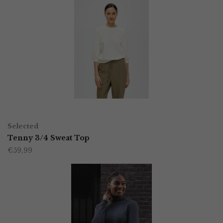
OPTIES SELECTEREN
Dit
Selected
product
Tenny 3/4 Sweat Top
€
59,99
heeft
meerdere
variaties.
Deze
optie