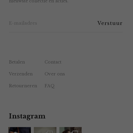
nieuwste collectie en acties.
op
de
productpagina
Betalen
Contact
Verzenden
Over ons
Retourneren
FAQ
Instagram