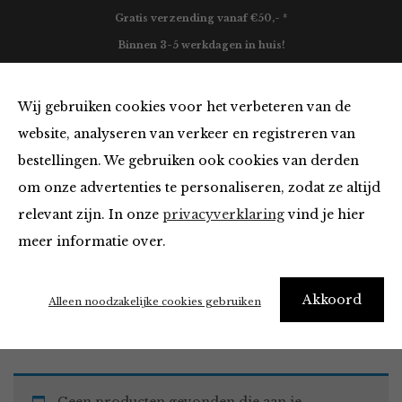
Gratis verzending vanaf €50,- *
Binnen 3-5 werkdagen in huis!
0
Wij gebruiken cookies voor het verbeteren van de
website, analyseren van verkeer en registreren van
bestellingen. We gebruiken ook cookies van derden
Vesten en Truien
om onze advertenties te personaliseren, zodat ze altijd
relevant zijn. In onze
privacyverklaring
vind je hier
Filter
meer informatie over.
Akkoord
Home
Winkel
Kleding
Vesten en Truien
Alleen noodzakelijke cookies gebruiken